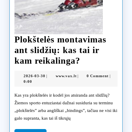
Plokštelės montavimas
ant slidžių: kas tai ir
Plokštelės
kam reikalinga?
montavimas
2026-
www.vax.lt
2026-03-30
www.vax.lt
0 Comment
|
|
|
ant
03-
0:00
30
slidžių:
Kas yra plokštelės ir kodėl jos atsiranda ant slidžių?
kas
Žiemos sporto entuziastai dažnai susiduria su terminu
„plokštelės” arba angliškai „bindings”, tačiau ne visi iki
tai
galo supranta, kas tai iš tikrųjų
ir