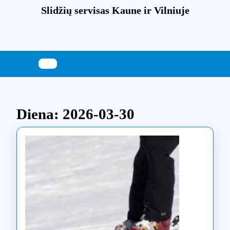
Skip
Slidžių servisas Kaune ir Vilniuje
to
content
Skip
to
content
Diena:
2026-03-30