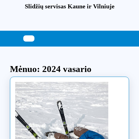
Skip
Slidžių servisas Kaune ir Vilniuje
to
content
Skip
to
content
Mėnuo:
2024 vasario