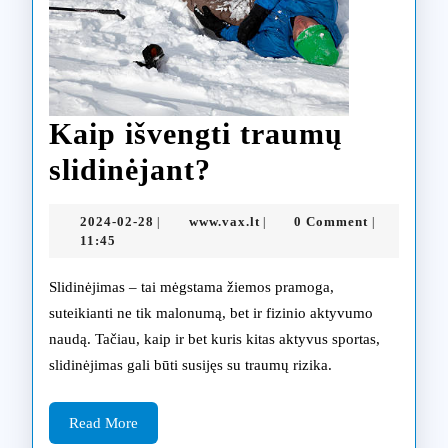
Kaip išvengti traumų
Kaip
slidinėjant?
išvengti
2024-
www.vax.lt
2024-02-28
www.vax.lt
0 Comment
|
|
|
traumų
02-
11:45
28
slidinėjant?
Slidinėjimas – tai mėgstama žiemos pramoga,
suteikianti ne tik malonumą, bet ir fizinio aktyvumo
naudą. Tačiau, kaip ir bet kuris kitas aktyvus sportas,
slidinėjimas gali būti susijęs su traumų rizika.
Read
Read More
More