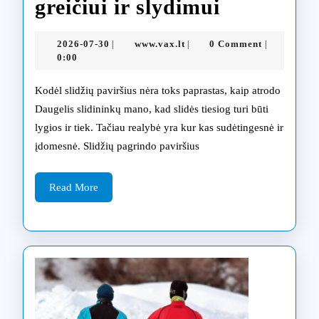
Slidžių
greičiui ir slydimui
poliravim
2026-
www.vax.lt
2026-07-30
www.vax.lt
0 Comment
|
|
|
svarba
07-
0:00
30
optimali
Kodėl slidžių paviršius nėra toks paprastas, kaip atrodo
greičiui
Daugelis slidininkų mano, kad slidės tiesiog turi būti
lygios ir tiek. Tačiau realybė yra kur kas sudėtingesnė ir
ir
įdomesnė. Slidžių pagrindo paviršius
slydimui
Read
Read More
More