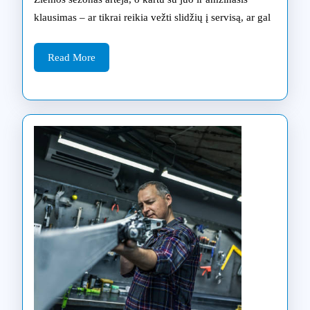
klausimas – ar tikrai reikia vežti slidžių į servisą, ar gal
neverta
taupyti?
Read
Read More
More