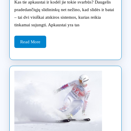
Kas tie apkaustai ir kodėl jie tokie svarbūs? Daugelis
kodėl
pradedančiųjų slidininkų net nežino, kad slidės ir batai
– tai dvi visiškai atskiros sistemos, kurias reikia
tai
tinkamai sujungti. Apkaustai yra tas
svarbu
profesionaliem
Read
Read More
More
slidininkams?