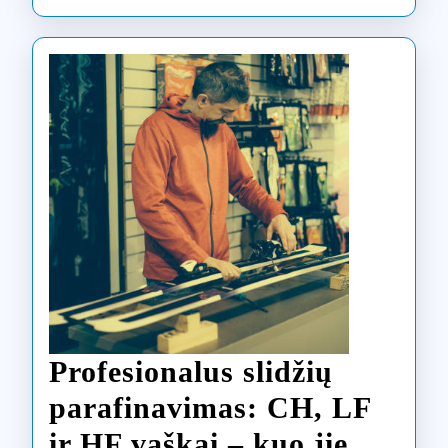
Profesionalus slidžių
parafinavimas: CH, LF
ir HF vaškai – kuo jie