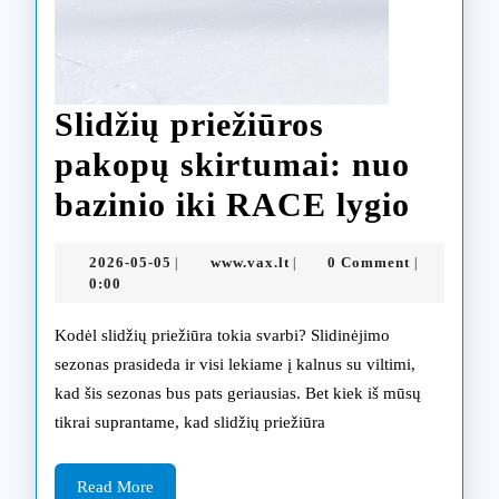
Slidžių priežiūros
pakopų skirtumai: nuo
Slidž
bazinio iki RACE lygio
priež
2026-
www.vax.lt
2026-05-05
www.vax.lt
0 Comment
|
|
|
pako
05-
0:00
05
skirt
Kodėl slidžių priežiūra tokia svarbi? Slidinėjimo
nuo
sezonas prasideda ir visi lekiame į kalnus su viltimi,
kad šis sezonas bus pats geriausias. Bet kiek iš mūsų
bazin
tikrai suprantame, kad slidžių priežiūra
iki
RAC
Read
Read More