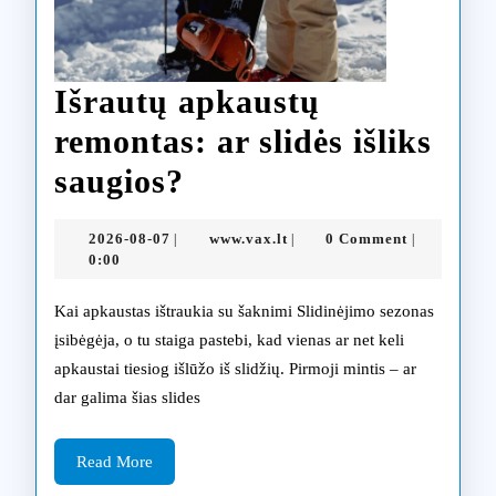
Išrautų apkaustų
remontas: ar slidės išliks
Išrautų
saugios?
apkaustų
2026-
www.vax.lt
2026-08-07
www.vax.lt
0 Comment
|
|
|
remontas:
08-
0:00
07
ar
Kai apkaustas ištraukia su šaknimi Slidinėjimo sezonas
slidės
įsibėgėja, o tu staiga pastebi, kad vienas ar net keli
apkaustai tiesiog išlūžo iš slidžių. Pirmoji mintis – ar
išliks
dar galima šias slides
saugios?
Read
Read More
More