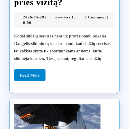
Kaip
prieš vizitą?
pasiruošti
2026-
www.vax.lt
2026-05-29
www.vax.lt
0 Comment
|
|
|
slidžių
05-
0:00
29
servisui:
Kodėl slidžių servisas nėra tik profesionalų reikalas
ką
Daugelis slidininkų vis dar mano, kad slidžių servisas –
tai kažkas skirta tik sportininkams ar tiems, kurie
reikia
slidinėja kasdien. Tiesą sakant, reguliarus slidžių
žinoti
prieš
Read
Read More
More
vizitą?