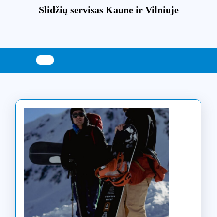
Skip
Slidžių servisas Kaune ir Vilniuje
to
content
Skip
to
content