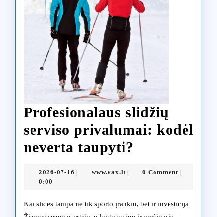
Profesionalaus slidžių
serviso privalumai: kodėl
Profesionala
neverta taupyti?
slidžių
2026-
www.vax.lt
2026-07-16
www.vax.lt
0 Comment
|
|
|
serviso
07-
0:00
16
privalumai:
Kai slidės tampa ne tik sporto įrankiu, bet ir investicija
kodėl
Žiemos sezonas artėja, o kartu su juo ir amžinasis