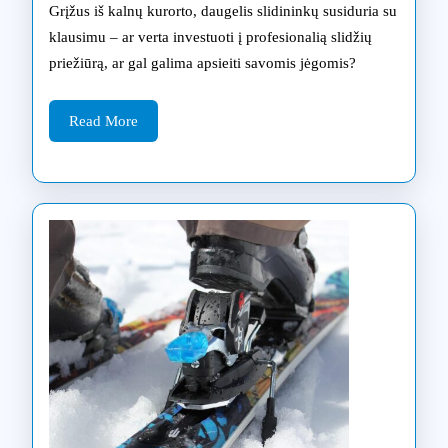
ko
Grįžus iš kalnų kurorto, daugelis slidininkų susiduria su
klausimu – ar verta investuoti į profesionalią slidžių
ji
priežiūrą, ar gal galima apsieiti savomis jėgomis?
priklaus
Read
Read More
More