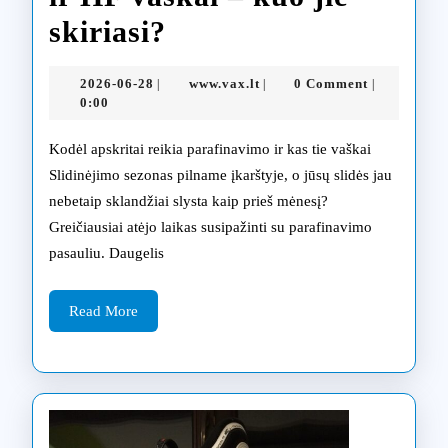
Profesionalus
skiriasi?
slidžių
2026-
www.vax.lt
2026-06-28
www.vax.lt
0 Comment
|
|
|
parafinavimas:
06-
0:00
28
CH,
Kodėl apskritai reikia parafinavimo ir kas tie vaškai
LF
Slidinėjimo sezonas pilname įkarštyje, o jūsų slidės jau
nebetaip sklandžiai slysta kaip prieš mėnesį?
ir
Greičiausiai atėjo laikas susipažinti su parafinavimo
HF
pasauliu. Daugelis
vaškai
Read
–
Read More
More
kuo
jie
skiriasi?