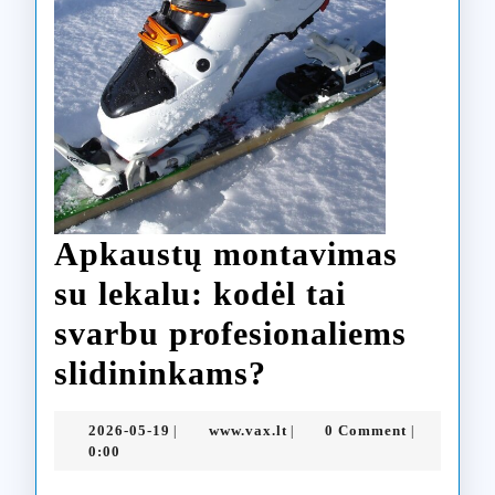
Apkaustų montavimas
su lekalu: kodėl tai
svarbu profesionaliems
Apkaustų
slidininkams?
montavimas
2026-
www.vax.lt
2026-05-19
www.vax.lt
0 Comment
|
|
|
su
05-
0:00
19
lekalu: