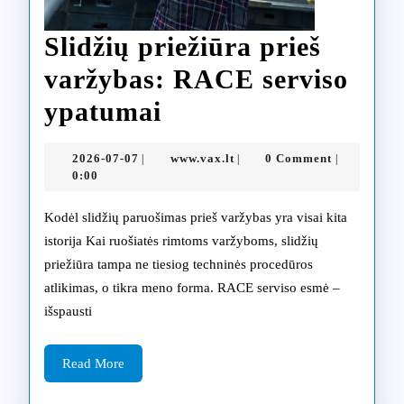
Slidžių priežiūra prieš
varžybas: RACE serviso
Slidžių
ypatumai
priežiūra
2026-
www.vax.lt
2026-07-07
www.vax.lt
0 Comment
|
|
|
prieš
07-
0:00
07
varžybas:
Kodėl slidžių paruošimas prieš varžybas yra visai kita
RACE
istorija Kai ruošiatės rimtoms varžyboms, slidžių
priežiūra tampa ne tiesiog techninės procedūros
serviso
atlikimas, o tikra meno forma. RACE serviso esmė –
ypatumai
išspausti
Read
Read More
More