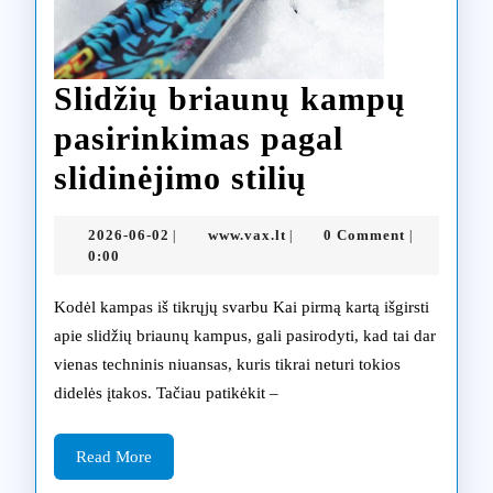
Slidžių briaunų kampų
pasirinkimas pagal
Slidžių
slidinėjimo stilių
briaunų
2026-
www.vax.lt
2026-06-02
www.vax.lt
0 Comment
|
|
|
kampų
06-
0:00
02
pasirinkima
Kodėl kampas iš tikrųjų svarbu Kai pirmą kartą išgirsti
pagal
apie slidžių briaunų kampus, gali pasirodyti, kad tai dar
vienas techninis niuansas, kuris tikrai neturi tokios
slidinėjimo
didelės įtakos. Tačiau patikėkit –
stilių
Read
Read More
More