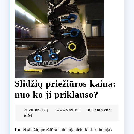
Slidžių priežiūros kaina:
Slidžių
nuo ko ji priklauso?
priežiūr
2026-
www.vax.lt
2026-06-17
www.vax.lt
0 Comment
|
|
|
kaina:
06-
0:00
17
nuo
Kodėl slidžių priežiūra kainuoja tiek, kiek kainuoja?